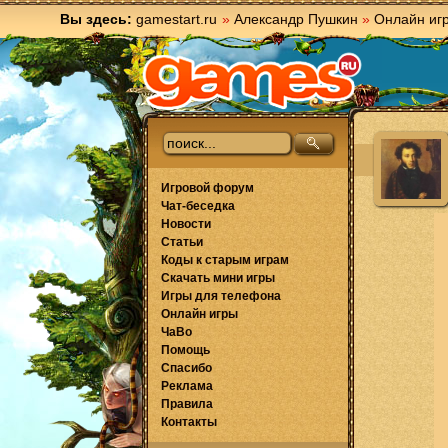
Вы здесь:
gamestart.ru
»
Александр Пушкин
»
Онлайн иг
Игровой форум
Чат-беседка
Новости
Статьи
Коды к старым играм
Скачать мини игры
Игры для телефона
Онлайн игры
ЧаВо
Помощь
Спасибо
Реклама
Правила
Контакты