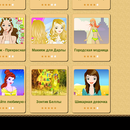
ж - Прекрасная подружка невесты
Макияж для Дарлы
Городская модница
йте любимую принцессу
Зонтик Беллы
Шикарная девочка