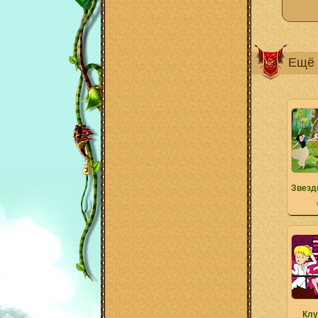
Ещё 
Звезд
Клу