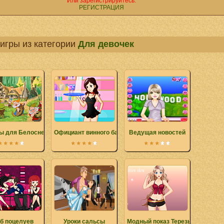
Или зарегистрируйтесь.
РЕГИСТРАЦИЯ
игры из категории
Для девочек
ы для Белоснежки
Официант винного бара
Ведущая новостей
б поцелуев
Уроки сальсы
Модный показ Терезы