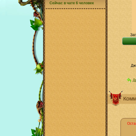
Сейчас в чате 6 человек
Заг
Дж
Д
Комм
Оста