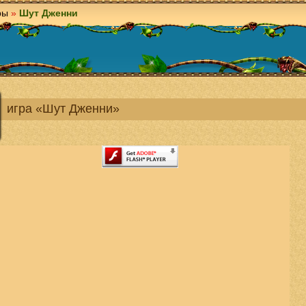
ры
»
Шут Дженни
игра «Шут Дженни»