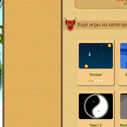
Или з
Р
Ещё игры из катего
Fireball
Твист 2
Mad