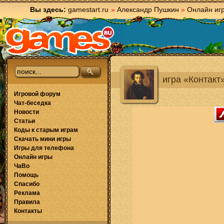
Вы здесь:
gamestart.ru
»
Александр Пушкин
»
Онлайн иг
игра «Контакт
Игровой форум
Чат-беседка
Новости
Статьи
Коды к старым играм
Скачать мини игры
Игры для телефона
Онлайн игры
ЧаВо
Помощь
Спасибо
Реклама
Правила
Контакты