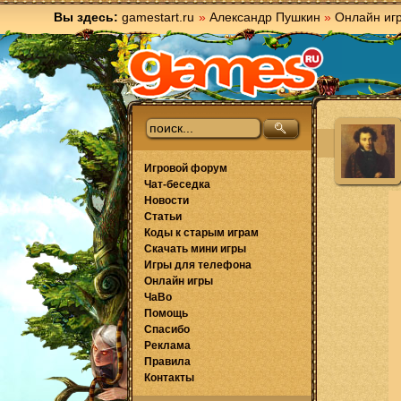
Вы здесь:
gamestart.ru
»
Александр Пушкин
»
Онлайн иг
Игровой форум
Чат-беседка
Новости
Статьи
Коды к старым играм
Скачать мини игры
Игры для телефона
Онлайн игры
ЧаВо
Помощь
Спасибо
Реклама
Правила
Контакты