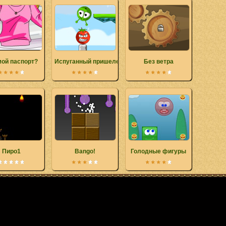
мой паспорт?
Испуганный пришелец
Без ветра
Пиро1
Bango!
Голодные фигуры