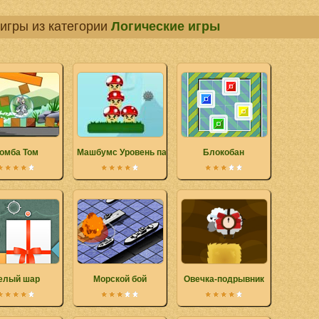
игры из категории
Логические игры
омба Том
Машбумс Уровень пакета обновления 2
Блокобан
елый шар
Морской бой
Овечка-подрывник