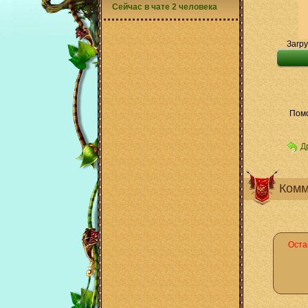
Сейчас в чате 2 человека
Загру
Помо
Д
Комм
Оста