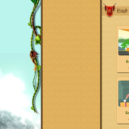
Ещё 
Б
Б