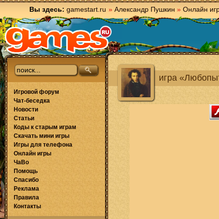
Вы здесь:
gamestart.ru
»
Александр Пушкин
»
Онлайн иг
игра «Любопы
Игровой форум
Чат-беседка
Новости
Статьи
Коды к старым играм
Скачать мини игры
Игры для телефона
Онлайн игры
ЧаВо
Помощь
Спасибо
Реклама
Правила
Контакты