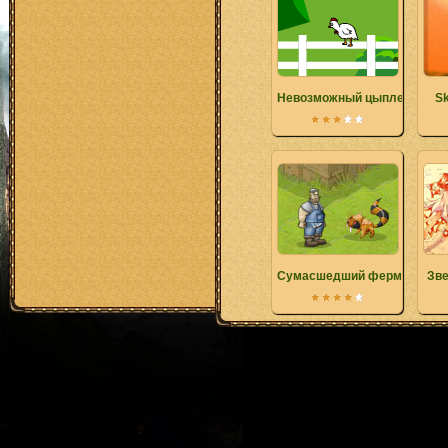
Невозможный цыпленок
Sk
Сумасшедший фермер
Зве