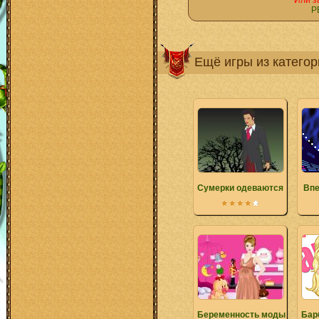
Или з
Р
Ещё игры из катего
Сумерки одеваются
Впе
Беременность моды
Бар