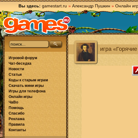
Вы здесь:
gamestart.ru
»
Александр Пушкин
»
Онлайн иг
игра «Горячие
Игровой форум
Чат-беседка
Новости
Статьи
Коды к старым играм
Скачать мини игры
Игры для телефона
Онлайн игры
ЧаВо
Помощь
Спасибо
Реклама
Правила
Контакты