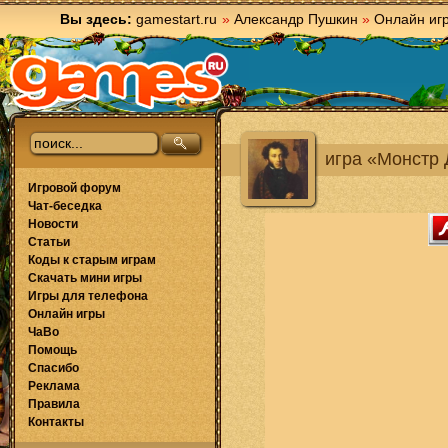
Вы здесь:
gamestart.ru
»
Александр Пушкин
»
Онлайн иг
игра «Монстр 
Игровой форум
Чат-беседка
Новости
Статьи
Коды к старым играм
Скачать мини игры
Игры для телефона
Онлайн игры
ЧаВо
Помощь
Спасибо
Реклама
Правила
Контакты