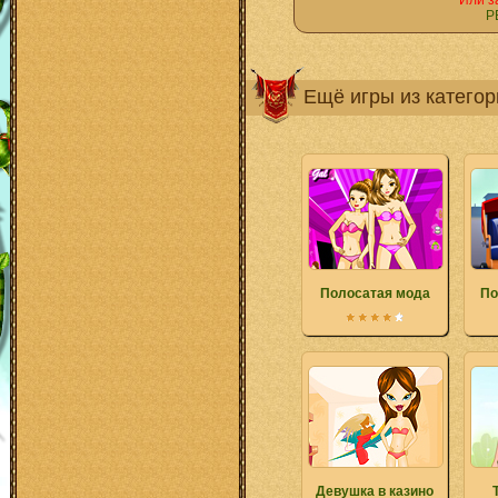
Или з
Р
Ещё игры из катего
Полосатая мода
По
Девушка в казино