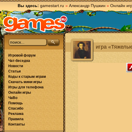
Вы здесь:
gamestart.ru
»
Александр Пушкин
»
Онлайн иг
игра «Тяжелы
Игровой форум
Чат-беседка
Новости
Статьи
Коды к старым играм
Скачать мини игры
Игры для телефона
Онлайн игры
ЧаВо
Помощь
Спасибо
Реклама
Правила
Контакты