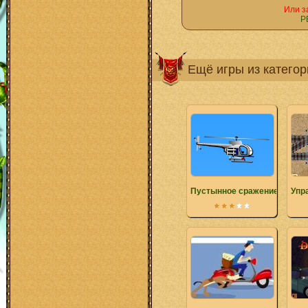
Или з
Р
Ещё игры из катего
Пустынное сражение
Упр