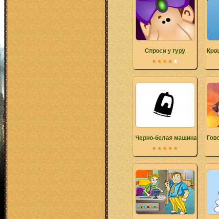
Спроси у гуру
Кро
Черно-белая машина
Гов