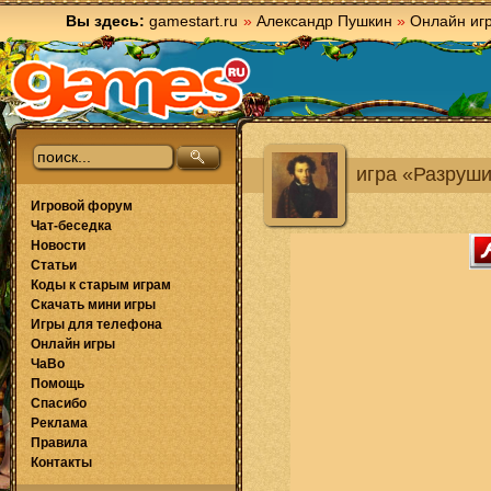
Вы здесь:
gamestart.ru
»
Александр Пушкин
»
Онлайн иг
игра «Разруши
Игровой форум
Чат-беседка
Новости
Статьи
Коды к старым играм
Скачать мини игры
Игры для телефона
Онлайн игры
ЧаВо
Помощь
Спасибо
Реклама
Правила
Контакты