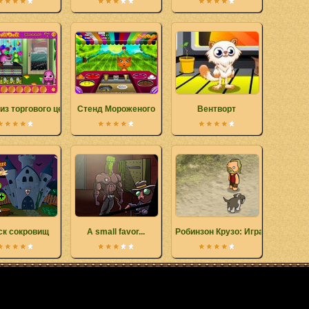
из торгового центра
Стенд Мороженого
Вентворт
ск сокровищ
A small favor...
Робинзон Крузо: Игра