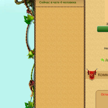
Сейчас в чате 4 человека
З
Не
Д
Комм
Оста