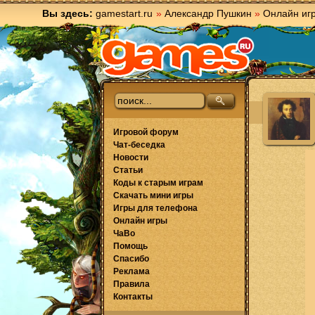
Вы здесь:
gamestart.ru
»
Александр Пушкин
»
Онлайн иг
Игровой форум
Чат-беседка
Новости
Статьи
Коды к старым играм
Скачать мини игры
Игры для телефона
Онлайн игры
ЧаВо
Помощь
Спасибо
Реклама
Правила
Контакты