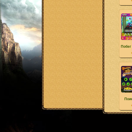
Побег 
Пои