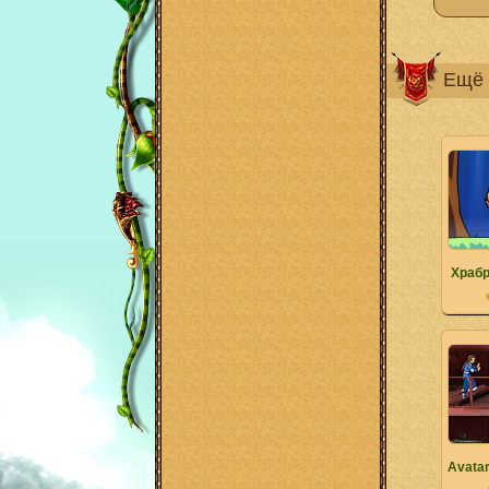
Ещё 
Храб
Avatar