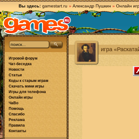
Вы здесь:
gamestart.ru
»
Александр Пушкин
»
Онлайн иг
игра «Раската
Игровой форум
Чат-беседка
Новости
Статьи
Коды к старым играм
Скачать мини игры
Игры для телефона
Онлайн игры
ЧаВо
Помощь
Спасибо
Реклама
Правила
Контакты