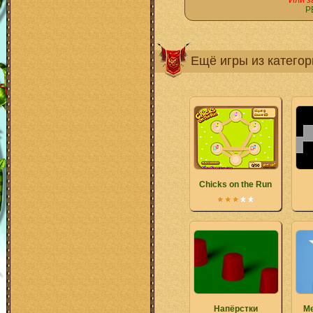
Или з
Р
Ещё игры из катего
Chicks on the Run
Напёрстки
Ме