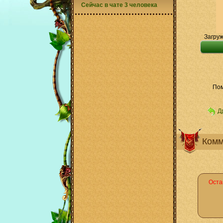
Сейчас в чате 3 человека
Загруж
Пом
Д
Комм
Оста