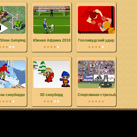
 Show Jumping
Южная Африка 2010
Голливудский удар
 на сноуборде
3D сноуборд
Спортивная стрельба из лука