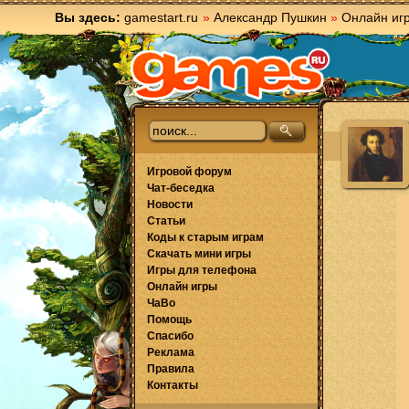
Вы здесь:
gamestart.ru
»
Александр Пушкин
»
Онлайн иг
Игровой форум
Чат-беседка
Новости
Статьи
Коды к старым играм
Скачать мини игры
Игры для телефона
Онлайн игры
ЧаВо
Помощь
Спасибо
Реклама
Правила
Контакты