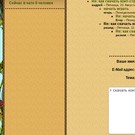
Re: как скачать конт-ст
Сейчас в чате 6 человек
андрей
-- Пятница, 21 Август
начать играть
игорь
-- Понедельник
Re: начать
Егор
-- Поне
Re: как скачать к
рашид
-- Пятница, 11
Re: как ск
разиля
-- Пя
Ваше имя
E-Mail адрес
Тема