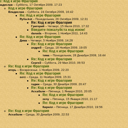
e: Код к игре Фрагория
ладислав
-- Суббота, 17 Октября 2009, 17:23
Код к игре Фрагория
Владислав
-- Суббота, 24 Октября 2009, 16:42
Re: Код к игре Фрагория
Rylia-kot
-- Понедельник, 26 Октября 2009, 12:31
Re: Код к игре Фрагория
Григорий
-- Четверг, 15 Июля 2010, 17:32
Введите пожалуйста код изюм!
danada
-- Вторник, 1 Ноября 2011, 14:43
Re: Код к игре Фрагория
Дима
-- Четверг, 5 Ноября 2009, 14:28
Re: Код к игре Фрагория
андрей
-- Среда, 18 Ноября 2009, 19:05
Re: Код к игре Фрагория
тима
-- Понедельник, 28 Декабря 2009, 16:44
Re: Код к игре Фрагория
Сергей
-- Суббота, 29 Мая 2010, 06:53
Re: Код к игре Фрагория
игорь
-- Воскресенье, 1 Ноября 2009, 22:20
Re: Код к игре Фрагория
serz
-- Среда, 11 Ноября 2009, 15:31
Re: Код к игре Фрагория
гаджи
-- Среда, 30 Декабря 2009, 20:47
Re: Код к игре Фрагория
Асхабали
-- Пятница, 1 Января 2010, 20:05
Re: Код к игре Фрагория
zeny
-- Пятница, 15 Января 2010, 21:17
Re: Код к игре Фрагория
Кирилл
-- Пятница, 17 Декабря 2010, 19:56
Re: Код к игре Фрагория
Асхабали
-- Среда, 30 Декабря 2009, 22:53