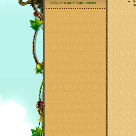
R
Сейчас в чате 3 человека
В