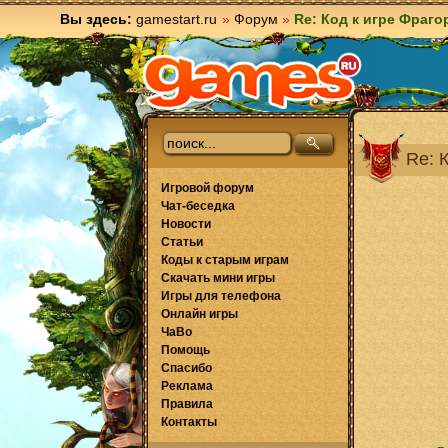
Вы здесь:
gamestart.ru
»
Форум
»
Re: Код к игре Фраго
Re: 
Игровой форум
Чат-беседка
Новости
Статьи
Коды к старым играм
Скачать мини игры
Игры для телефона
Онлайн игры
ЧаВо
Помощь
Спасибо
Реклама
Правила
Контакты