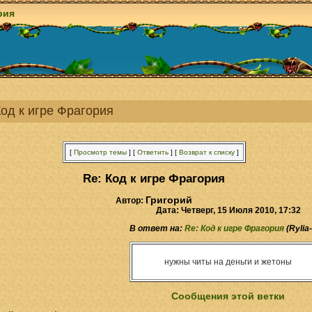
рия
Код к игре Фрагория
[
Просмотр темы
]
[
Ответить
]
[
Возврат к списку
]
Re: Код к игре Фрагория
Григорий
Автор:
Дата: Четверг, 15 Июля 2010, 17:32
В ответ на:
Re: Код к игре Фрагория
(Rylia-
нужны читы на деньги и жетоны
Сообщения этой ветки