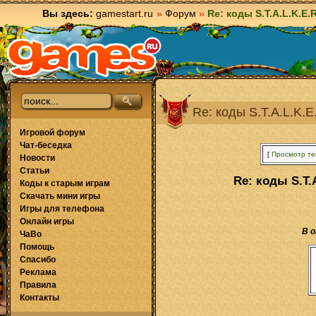
Вы здесь:
gamestart.ru
»
Форум
»
Re: коды S.T.A.L.K.E
Re: коды S.T.A.L.K.
Игровой форум
Чат-беседка
[
Просмотр т
Новости
Статьи
Re: коды S.T.
Коды к старым играм
Скачать мини игры
Игры для телефона
Онлайн игры
В 
ЧаВо
Помощь
Спасибо
Реклама
Правила
Контакты