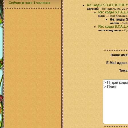
Сейчас в чате 1 человек
Re: коды S.T.A.L.K.E.R.
Евгений
-- Понедельник, 22 
Re: коды S.T.A.L
Волк
-- Понедельник,
Re: коды S
wadim
-- Чет
Re: коды S.T.A.L
вася кондраков
-- С
Ваше имя
E-Mail адрес
Тема