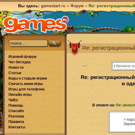
Вы здесь:
gamestart.ru
»
Форум
»
Re: регистрационный
Re: регистрационны
Игровой форум
Чат-беседка
...
[
Просмотр т
Новости
Статьи
Re: регистрационный
Коды к старым играм
и од
Скачать мини игры
Игры для телефона
Онлайн игры
ЧаВо
В ответ на:
Re: регис
Помощь
Спасибо
Реклама
>
Народ
Правила
Заране
Контакты