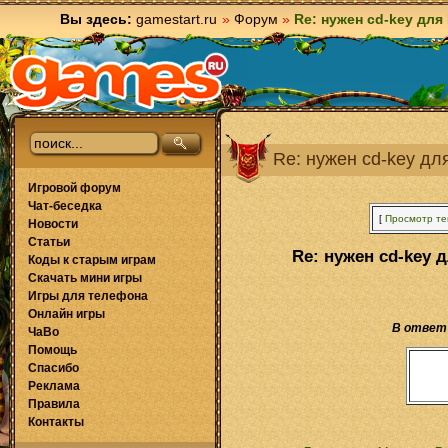
Вы здесь:
gamestart.ru
»
Форум
»
Re: нужен cd-key для
Re: нужен cd-key дл
Игровой форум
Чат-беседка
[
Просмотр т
Новости
Статьи
Re: нужен cd-key 
Коды к старым играм
Скачать мини игры
Игры для телефона
Онлайн игры
В ответ
ЧаВо
Помощь
Спасибо
Реклама
Правила
Контакты