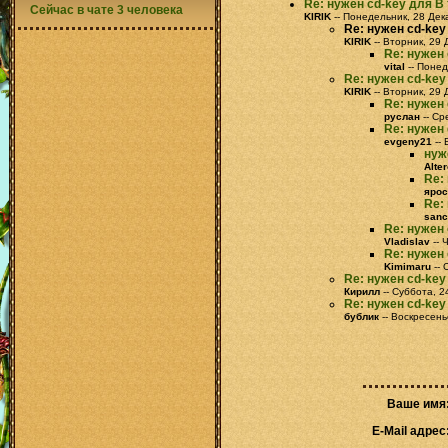
Re: нужен cd-key для В
Сейчас в чате 3 человека
KIRIK
-- Понедельник, 28 Дек
Re: нужен cd-key
KIRIK
-- Вторник, 29 
Re: нужен 
vital
-- Понед
Re: нужен cd-key д
KIRIK
-- Вторник, 29 
Re: нужен c
руслан
-- Ср
Re: нужен c
evgeny21
-- 
нуж
Alte
Re: 
ярос
Re: 
sanc
Re: нужен c
Vladislav
-- 
Re: нужен c
Kimimaru
-- 
Re: нужен cd-key
Кирилл
-- Суббота, 2
Re: нужен cd-key
бублик
-- Воскресень
Ваше имя
E-Mail адрес