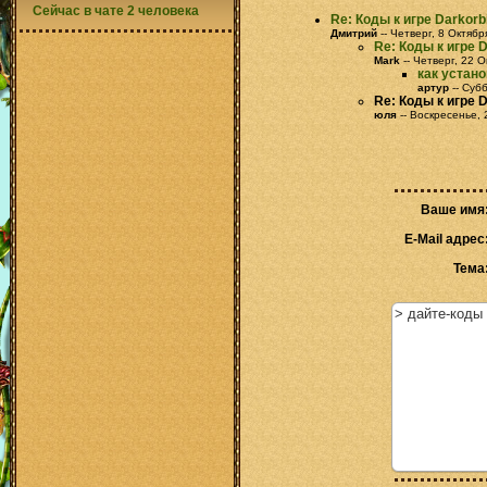
Сейчас в чате 2 человека
Re: Коды к игре Darkorbi
Дмитрий
-- Четверг, 8 Октябр
Re: Коды к игре D
Mark
-- Четверг, 22 О
как устано
артур
-- Суб
Re: Коды к игре D
юля
-- Воскресенье, 
Ваше имя
E-Mail адрес
Тема