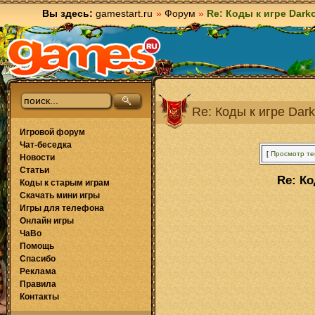
Вы здесь:
gamestart.ru
»
Форум
»
Re: Коды к игре Darko
Re: Коды к игре Dark
Игровой форум
Чат-беседка
[
Просмотр т
Новости
Статьи
Re: Ко
Коды к старым играм
Скачать мини игры
Игры для телефона
Онлайн игры
ЧаВо
Помощь
Спасибо
Реклама
Правила
Контакты