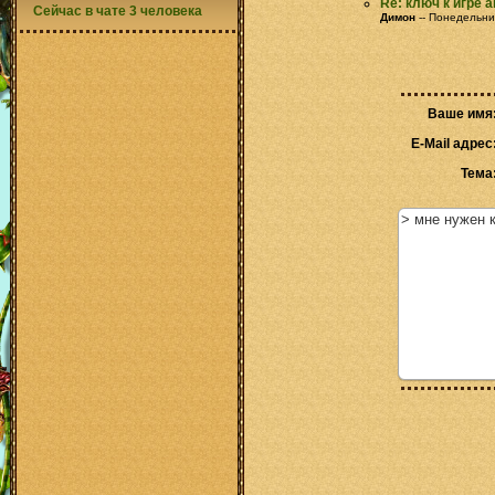
Re: ключ к игре a
Сейчас в чате 3 человека
Димон
-- Понедельни
Ваше имя
E-Mail адрес
Тема