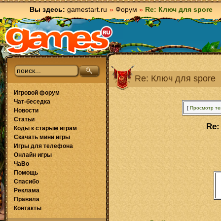
Вы здесь:
gamestart.ru
»
Форум
»
Re: Ключ для spore
Re: Ключ для spore
Игровой форум
Чат-беседка
[
Просмотр т
Новости
Статьи
Re:
Коды к старым играм
Скачать мини игры
Игры для телефона
Онлайн игры
ЧаВо
Помощь
Спасибо
Реклама
Правила
Контакты