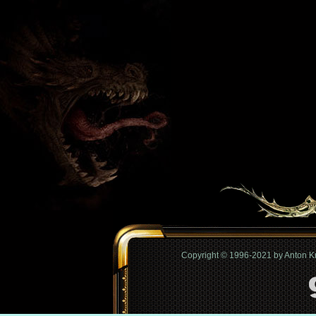
Copyright © 1996-2021 by Anton 