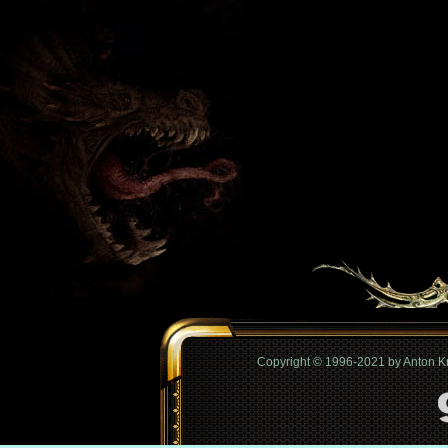
Copyright © 1996-2021 by Anton 