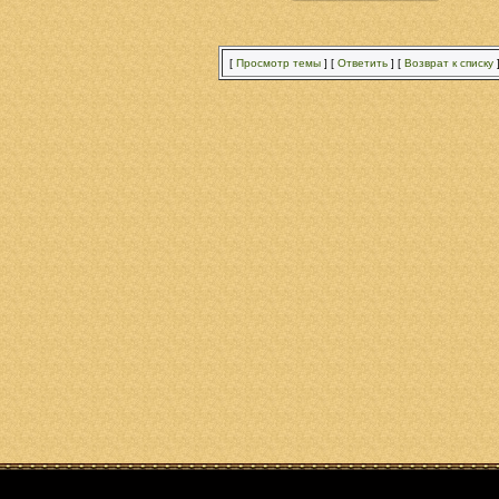
[
Просмотр темы
]
[
Ответить
]
[
Возврат к списку