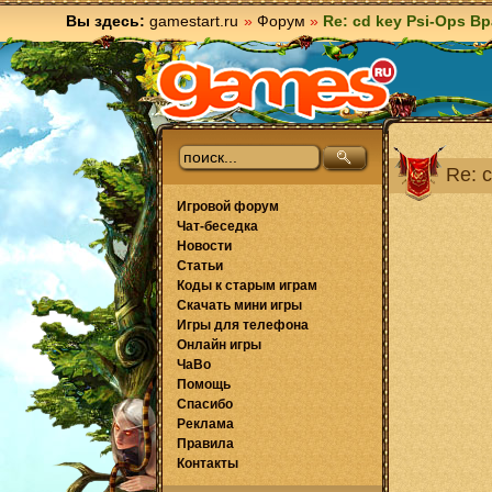
Вы здесь:
gamestart.ru
»
Форум
»
Re: cd key Psi-Ops В
Re: 
Игровой форум
Чат-беседка
Новости
Статьи
Коды к старым играм
Скачать мини игры
Игры для телефона
Онлайн игры
ЧаВо
Помощь
Спасибо
Реклама
Правила
Контакты