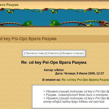
рата Разума
cd key Psi-Ops Врата Разума
[
Просмотр темы
]
[
Ответить
]
[
Возврат к списку
]
Re: cd key Psi-Ops Врата Разума
viktor
Автор:
Дата: Четверг, 9 Июля 2009, 12:37
В ответ на:
Re: cd key Psi-Ops Врата Разум
>
\Привет,слушай подскажи cd key к Psi-Ops 
>
Разума...пожалуйста!!! Взял диск и потерял 
>
\Привет,слушай подскажи cd key к Psi-Ops 
pmnjy-w5gb2-ep8vy-ljdgz-448wu vot vam kod