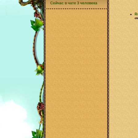
Сейчас в чате 3 человека
R
ot