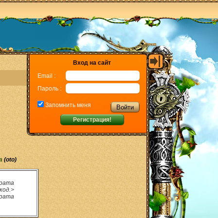
Вход на сайт
Email :
Пароль :
Запомнить меня
Регистрация!
а
(oto)
Врата
код.>
Врата