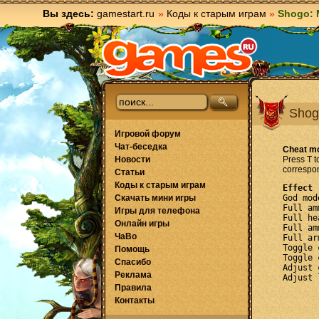
Вы здесь:
gamestart.ru
»
Коды к старым играм
»
Shogo: 
Shog
Игровой форум
Чат-беседка
Cheat m
Новости
Press T t
correspon
Статьи
Коды к старым играм
Скачать мини игры

God mode
Full ammo
Игры для телефона
Full healt
Онлайн игры
Full ammo
ЧаВо
Full armor
Toggle cl
Помощь
Toggle co
Спасибо
Adjust cam
Реклама
Правила
Контакты