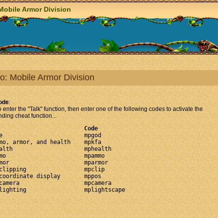
Mobile Armor Division
o: Mobile Armor Division
ode
:
o enter the "Talk" function, then enter one of the following codes to activate the
ding cheat function...
Effect			     	Code 
                     	mpgod 

, armor, and health 	mpkfa  

h                  	mphealth  

                   	mpammo 

                   	mparmor  

ipping              	mpclip  

ordinate display    	mppos  

era                	mpcamera  
