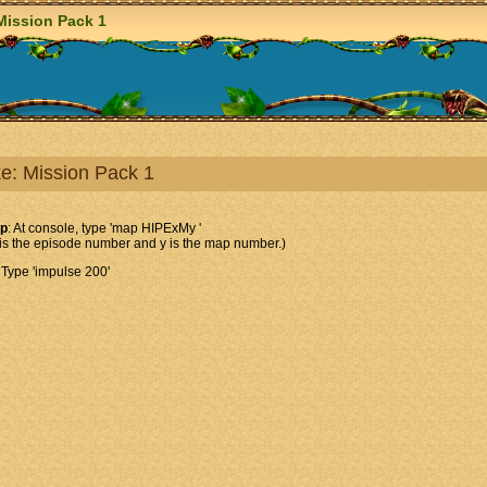
Mission Pack 1
e: Mission Pack 1
ip
: At console, type 'map HIPExMy '
is the episode number and y is the map number.)
: Type 'impulse 200'