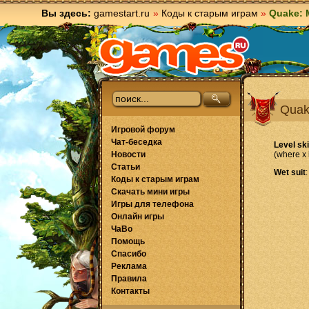
Вы здесь:
gamestart.ru
»
Коды к старым играм
»
Quake: 
Quak
Игровой форум
Чат-беседка
Level sk
Новости
(where x 
Статьи
Wet suit
Коды к старым играм
Скачать мини игры
Игры для телефона
Онлайн игры
ЧаВо
Помощь
Спасибо
Реклама
Правила
Контакты