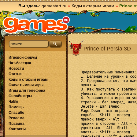
Вы здесь:
gamestart.ru
»
Коды к старым играм
»
Prince o
Prince of Persia 3D
Игровой форум
Чат-беседка
Новости
Статьи
Коды к старым играм
Скачать мини игры
Игры для телефона
Онлайн игры
ЧаВо
Помощь
Спасибо
Реклама
Правила
Контакты