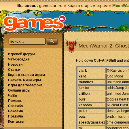
Вы здесь:
gamestart.ru
»
Коды к старым играм
»
MechWar
MechWarrior 2: Ghost
Игровой форум
Чат-беседка
Hold down
Ctrl+Alt+Shift
and ent
Новости
Статьи
clark
X-Ray vision (
Коды к старым играм
kent
God Mode
Скачать мини игры
thundros
unlimited amm
Игры для телефона
jumbo
adds Jump Jet
Онлайн игры
crillion
unlimited Jum
ЧаВо
burr
toggles heat t
Помощь
kaboom
Nuclear Blast (
Спасибо
palex
destroys targ
Реклама
Правила
putz
ends mission 
Контакты
speedyganzalez
time compress
tik
bounding sph