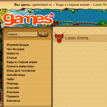
Вы здесь:
gamestart.ru
»
Коды к старым играм
»
Laser A
Laser Arena
Игровой форум
Чат-беседка
Новости
Статьи
Коды к старым играм
Скачать мини игры
Игры для телефона
Онлайн игры
ЧаВо
Помощь
Спасибо
Реклама
Правила
Контакты