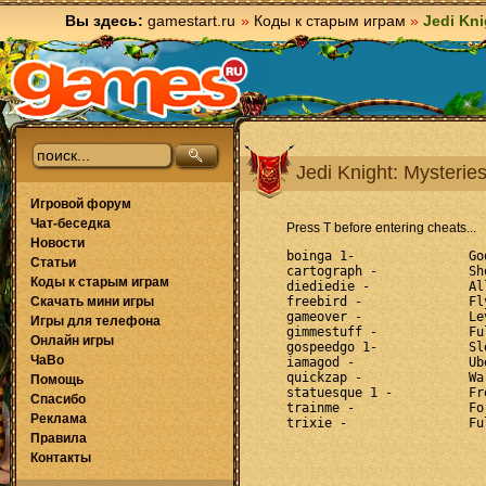
Вы здесь:
gamestart.ru
»
Коды к старым играм
»
Jedi Kni
Jedi Knight: Mysteries
Игровой форум
Чат-беседка
Press T before entering cheats...
Новости
boinga 1- 		God Mode

Статьи
cartograph - 		Show Map

Коды к старым играм
diediedie - 		All Weapons

Скачать мини игры
freebird - 		Fly Mode

gameover - 		Level Jump

Игры для телефона
gimmestuff - 		Full Inventory

Онлайн игры
gospeedgo 1- 		Slow Mode

ЧаВо
iamagod - 		Uber-jedi

quickzap -		Warp to specified coordinate ?????

Помощь
statuesque 1 - 		Freeze Enemies

Спасибо
trainme - 		Force Level up

Реклама
Правила
Контакты